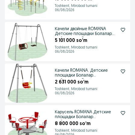
Toshkent, Mirobod tumani
06/08/2026
Качели двойные ROMANA
Детские площадки Болалар
майдончаси. Горки
5 101 000 so’m
Toshkent, Mirobod tumani
06/08/2026
Качели ROMANA. Детские
площадки Болалар
майдончаси. Горки, карусели.
2 631 000 so’m
Toshkent, Mirobod tumani
06/08/2026
Карусель ROMANA Детские
площадки Болалар
майдончаси
8 800 000 so’m
Toshkent, Mirobod tumani