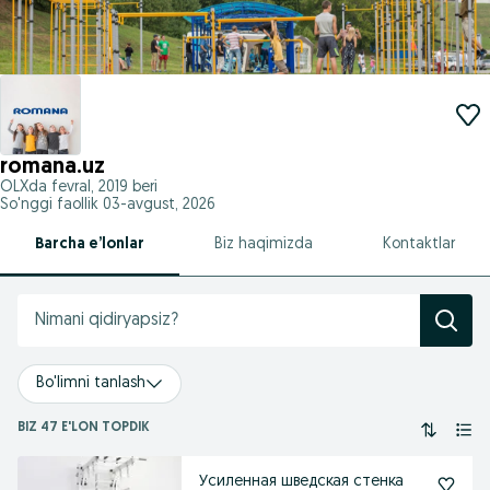
romana.uz
OLXda
fevral, 2019
beri
So'nggi faollik 03-avgust, 2026
Barcha e’lonlar
Biz haqimizda
Kontaktlar
Bo'limni tanlash
BIZ 47 E'LON TOPDIK
Усиленная шведская стенка