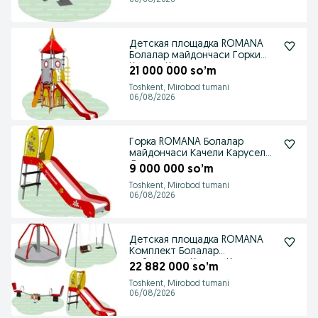
06/08/2026
Детская площадка ROMANA
Болалар майдончаси Горки
Качели Карусели
21 000 000 so’m
Toshkent, Mirobod tumani
06/08/2026
Горка ROMANA Болалар
майдончаси Качели Карусели
Детские площадки
9 000 000 so’m
Toshkent, Mirobod tumani
06/08/2026
Детская площадка ROMANA
Комплект Болалар
майдончаси Качели Карусели
22 882 000 so’m
Toshkent, Mirobod tumani
06/08/2026