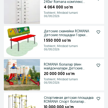
240кг Romana комплекс
турник
4 064 000 so’m
Toshkent, Mirobod tumani
06/08/2026
Детские скамейки ROMANA
Детские площадки Горки
Качалки Качели Карусели
1 550 000 so’m
Toshkent, Mirobod tumani
06/08/2026
ROMANA болалар ўйин
майдончалари Детские
площадки Болалар
20 000 000 so’m
майдончаси
Toshkent, Mirobod tumani
06/08/2026
Спортивная детская площадка
ROMANA Спорт болалар
майдончаси. Воркаут
10 000 000 so’m